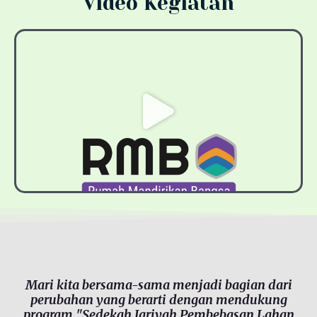
Video Kegiatan
P
u
t
a
r
V
i
d
e
o
Mari kita bersama-sama menjadi bagian dari
perubahan yang berarti dengan mendukung
program "Sedekah Jariyah Pembebasan Lahan