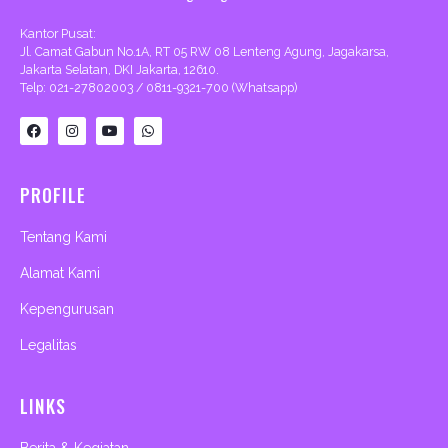
Kantor Pusat:
Jl. Camat Gabun No.1A, RT 05 RW 08 Lenteng Agung, Jagakarsa,
Jakarta Selatan, DKI Jakarta, 12610.
Telp: 021-27802003 / 0811-9321-700 (Whatsapp)
F
I
Y
W
a
n
o
h
c
s
u
a
e
t
t
t
b
a
u
s
PROFILE
o
g
b
a
o
r
e
p
k
a
p
m
Tentang Kami
Alamat Kami
Kepengurusan
Legalitas
LINKS
Berita & Kegiatan