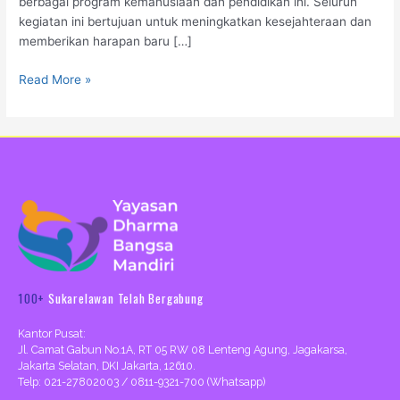
berbagai program kemanusiaan dan pendidikan ini. Seluruh
kegiatan ini bertujuan untuk meningkatkan kesejahteraan dan
memberikan harapan baru […]
Read More »
100+
Sukarelawan Telah Bergabung
Kantor Pusat:
Jl. Camat Gabun No.1A, RT 05 RW 08 Lenteng Agung, Jagakarsa,
Jakarta Selatan, DKI Jakarta, 12610.
Telp: 021-27802003 / 0811-9321-700 (Whatsapp)