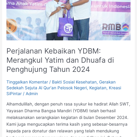
Dhuafa
di
Penghujung
Tahun
2024
Perjalanan Kebaikan YDBM:
Merangkul Yatim dan Dhuafa di
Penghujung Tahun 2024
Tinggalkan Komentar
/
Bakti Sosial Kesehatan
,
Gerakan
Sedekah Sejuta Al Qur'an Pelosok Negeri
,
Kegiatan
,
Kreasi
SiPintar
/
Admin
Alhamdulillah, dengan penuh rasa syukur ke hadirat Allah SWT,
Yayasan Dharma Bangsa Mandiri (YDBM) telah berhasil
melaksanakan serangkaian kegiatan di bulan Desember 2024.
Kami juga mengucapkan terima kasih yang sebesar-besarnya
kepada para donatur dan relawan yang telah mendukung