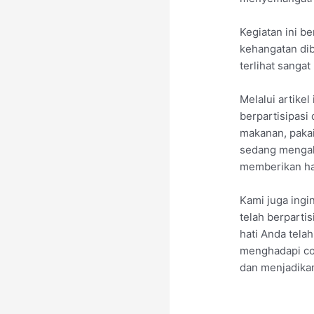
Kegiatan ini b
kehangatan di
terlihat sanga
Melalui artike
berpartisipasi
makanan, pakai
sedang mengal
memberikan ha
Kami juga ingi
telah berparti
hati Anda tel
menghadapi co
dan menjadikan