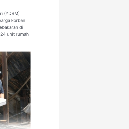
ri (YDBM)
warga korban
ebakaran di
124 unit rumah