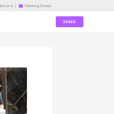
bm.or.id
Rekening Donasi
DONASI