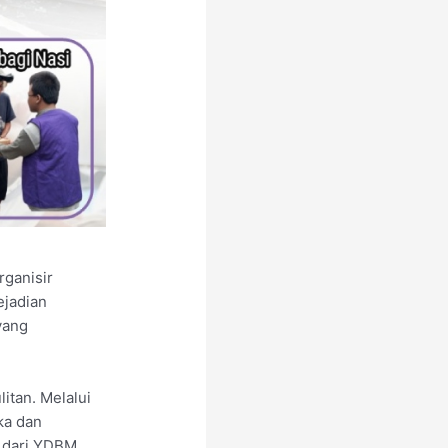
ganisir
ejadian
yang
tan. Melalui
ka dan
 dari YDBM.