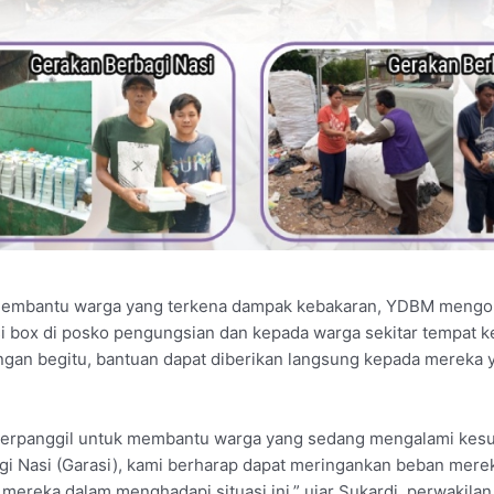
embantu warga yang terkena dampak kebakaran, YDBM mengor
 box di posko pengungsian dan kepada warga sekitar tempat k
gan begitu, bantuan dapat diberikan langsung kepada mereka 
terpanggil untuk membantu warga yang sedang mengalami kesuli
i Nasi (Garasi), kami berharap dapat meringankan beban mere
ereka dalam menghadapi situasi ini,” ujar Sukardi, perwakilan