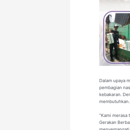
Dalam upaya m
pembagian nasi
kebakaran. Den
membutuhkan.
“Kami merasa 
Gerakan Berbag
menyemangati m