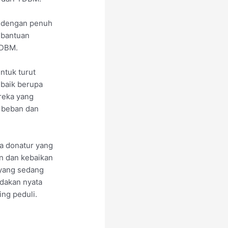
an dengan penuh
 bantuan
YDBM.
ntuk turut
 baik berupa
reka yang
 beban dan
a donatur yang
an dan kebaikan
 yang sedang
dakan nyata
ing peduli.