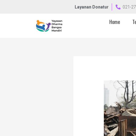
Lewati
Post
Layanan Donatur
021-27
ke
navigation
konten
Home
T