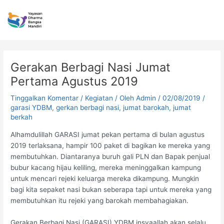
Lewati
Post
ke
navigation
konten
Gerakan Berbagi Nasi Jumat
Pertama Agustus 2019
Tinggalkan Komentar
/
Kegiatan
/ Oleh
Admin
/
02/08/2019
/
garasi YDBM
,
gerkan berbagi nasi
,
jumat barokah
,
jumat
berkah
Alhamdulillah GARASI jumat pekan pertama di bulan agustus
2019 terlaksana, hampir 100 paket di bagikan ke mereka yang
membutuhkan. Diantaranya buruh gali PLN dan Bapak penjual
bubur kacang hijau keliling, mereka meninggalkan kampung
untuk mencari rejeki keluarga mereka dikampung. Mungkin
bagi kita sepaket nasi bukan seberapa tapi untuk mereka yang
membutuhkan itu rejeki yang barokah membahagiakan.
Gerakan Berbagi Nasi (GARASI) YDBM insyaallah akan selalu