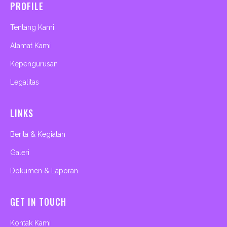
PROFILE
o
g
b
a
o
r
e
p
k
a
p
m
Tentang Kami
Alamat Kami
Kepengurusan
Legalitas
LINKS
Berita & Kegiatan
Galeri
Dokumen & Laporan
GET IN TOUCH
Kontak Kami