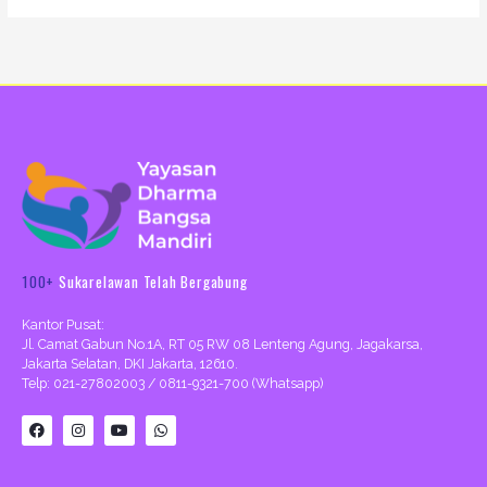
100+
Sukarelawan Telah Bergabung
Kantor Pusat:
Jl. Camat Gabun No.1A, RT 05 RW 08 Lenteng Agung, Jagakarsa,
Jakarta Selatan, DKI Jakarta, 12610.
Telp: 021-27802003 / 0811-9321-700 (Whatsapp)
F
I
Y
W
a
n
o
h
c
s
u
a
e
t
t
t
b
a
u
s