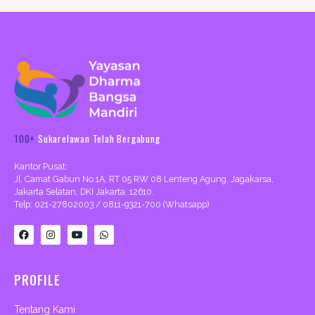
100+
Sukarelawan Telah Bergabung
Kantor Pusat:
Jl. Camat Gabun No.1A, RT 05 RW 08 Lenteng Agung, Jagakarsa,
Jakarta Selatan, DKI Jakarta, 12610.
Telp: 021-27802003 / 0811-9321-700 (Whatsapp)
F
I
Y
W
a
n
o
h
c
s
u
a
e
t
t
t
b
a
u
s
PROFILE
o
g
b
a
o
r
e
p
k
a
p
m
Tentang Kami