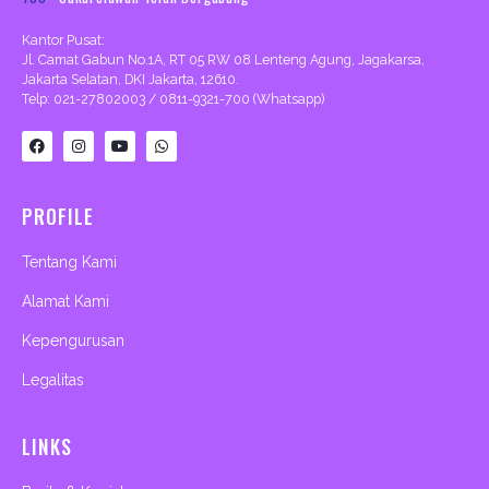
Kantor Pusat:
Jl. Camat Gabun No.1A, RT 05 RW 08 Lenteng Agung, Jagakarsa,
Jakarta Selatan, DKI Jakarta, 12610.
Telp: 021-27802003 / 0811-9321-700 (Whatsapp)
F
I
Y
W
a
n
o
h
c
s
u
a
e
t
t
t
b
a
u
s
PROFILE
o
g
b
a
o
r
e
p
k
a
p
m
Tentang Kami
Alamat Kami
Kepengurusan
Legalitas
LINKS