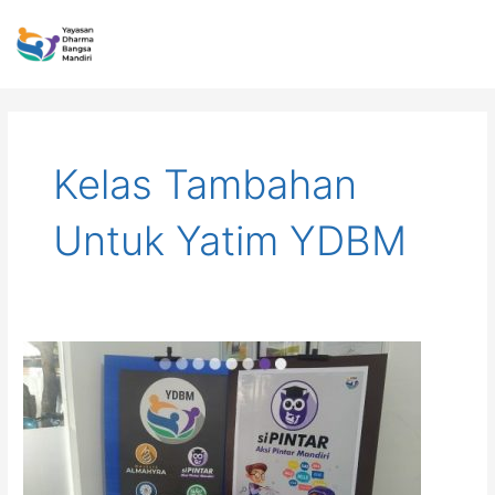
Lewati
ke
konten
Kelas Tambahan
Untuk Yatim YDBM
Sipintar
YDBM:
Melatih
Kemandirian
Yatim
Dengan