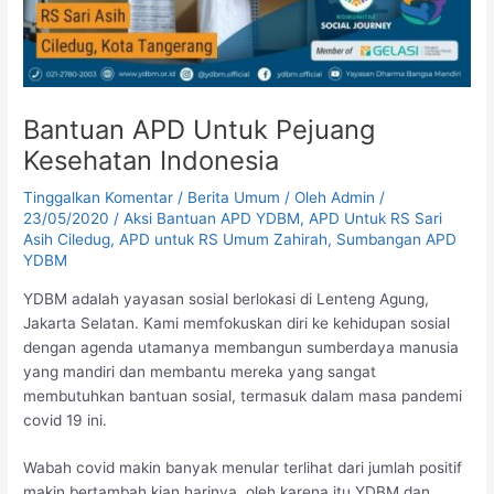
Bantuan APD Untuk Pejuang
Kesehatan Indonesia
Tinggalkan Komentar
/
Berita Umum
/ Oleh
Admin
/
23/05/2020
/
Aksi Bantuan APD YDBM
,
APD Untuk RS Sari
Asih Ciledug
,
APD untuk RS Umum Zahirah
,
Sumbangan APD
YDBM
YDBM adalah yayasan sosial berlokasi di Lenteng Agung,
Jakarta Selatan. Kami memfokuskan diri ke kehidupan sosial
dengan agenda utamanya membangun sumberdaya manusia
yang mandiri dan membantu mereka yang sangat
membutuhkan bantuan sosial, termasuk dalam masa pandemi
covid 19 ini.
Wabah covid makin banyak menular terlihat dari jumlah positif
makin bertambah kian harinya, oleh karena itu YDBM dan