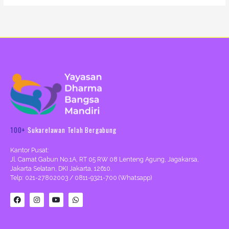
100+
Sukarelawan Telah Bergabung
Kantor Pusat:
Jl. Camat Gabun No.1A, RT 05 RW 08 Lenteng Agung, Jagakarsa,
Jakarta Selatan, DKI Jakarta, 12610.
Telp: 021-27802003 / 0811-9321-700 (Whatsapp)
F
I
Y
W
a
n
o
h
c
s
u
a
e
t
t
t
b
a
u
s