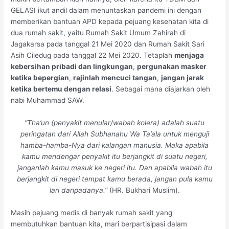
GELASI ikut andil dalam menuntaskan pandemi ini dengan
memberikan bantuan APD kepada pejuang kesehatan kita di
dua rumah sakit, yaitu Rumah Sakit Umum Zahirah di
Jagakarsa pada tanggal 21 Mei 2020 dan Rumah Sakit Sari
Asih Ciledug pada tanggal 22 Mei 2020. Tetaplah
menjaga
kebersihan pribadi dan lingkungan
,
pergunakan masker
ketika bepergian
,
rajinlah mencuci tangan
,
jangan jarak
ketika bertemu dengan relasi
. Sebagai mana diajarkan oleh
nabi Muhammad SAW.
“Tha’un (penyakit menular/wabah kolera) adalah suatu
peringatan dari Allah Subhanahu Wa Ta’ala untuk menguji
hamba-hamba-Nya dari kalangan manusia. Maka apabila
kamu mendengar penyakit itu berjangkit di suatu negeri,
janganlah kamu
masuk ke negeri itu. Dan apabila wabah itu
berjangkit di negeri tempat kamu berada, jangan pula kamu
lari daripadanya.”
(HR. Bukhari Muslim).
Masih pejuang medis di banyak rumah sakit yang
membutuhkan bantuan kita, mari berpartisipasi dalam