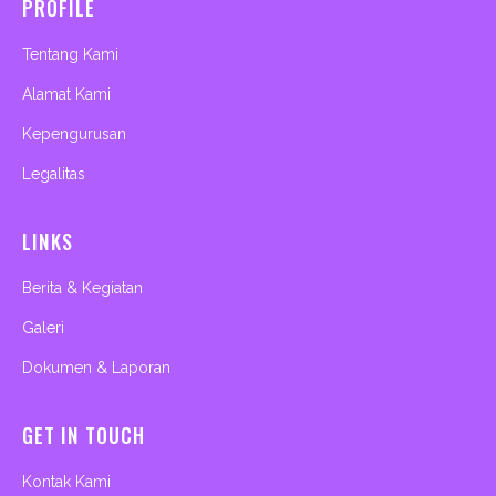
PROFILE
o
g
b
a
o
r
e
p
k
a
p
m
Tentang Kami
Alamat Kami
Kepengurusan
Legalitas
LINKS
Berita & Kegiatan
Galeri
Dokumen & Laporan
GET IN TOUCH
Kontak Kami