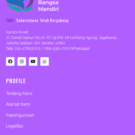
100+
Sukarelawan Telah Bergabung
Kantor Pusat:
Jl. Camat Gabun No.1A, RT 05 RW 08 Lenteng Agung, Jagakarsa,
Jakarta Selatan, DKI Jakarta, 12610.
Telp: 021-27802003 / 0811-9321-700 (Whatsapp)
F
I
Y
W
a
n
o
h
c
s
u
a
e
t
t
t
b
a
u
s
PROFILE
o
g
b
a
o
r
e
p
k
a
p
m
Tentang Kami
Alamat Kami
Kepengurusan
Legalitas