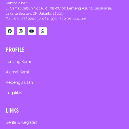
Kantor Pusat:
Jl. Camat Gabun No.1A, RT 05 RW 08 Lenteng Agung, Jagakarsa,
Jakarta Selatan, DKI Jakarta, 12610.
Telp: 021-27802003 / 0811-9321-700 (Whatsapp)
F
I
Y
W
a
n
o
h
c
s
u
a
e
t
t
t
b
a
u
s
PROFILE
o
g
b
a
o
r
e
p
k
a
p
m
Tentang Kami
Alamat Kami
Kepengurusan
Legalitas
LINKS
Berita & Kegiatan