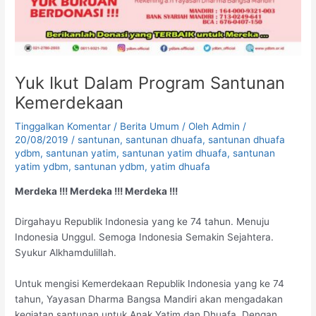
Yuk Ikut Dalam Program Santunan
Kemerdekaan
Tinggalkan Komentar
/
Berita Umum
/ Oleh
Admin
/
20/08/2019
/
santunan
,
santunan dhuafa
,
santunan dhuafa
ydbm
,
santunan yatim
,
santunan yatim dhuafa
,
santunan
yatim ydbm
,
santunan ydbm
,
yatim dhuafa
Merdeka !!! Merdeka !!! Merdeka !!!
Dirgahayu Republik Indonesia yang ke 74 tahun. Menuju
Indonesia Unggul. Semoga Indonesia Semakin Sejahtera.
Syukur Alkhamdulillah.
Untuk mengisi Kemerdekaan Republik Indonesia yang ke 74
tahun, Yayasan Dharma Bangsa Mandiri akan mengadakan
kegiatan santunan untuk Anak Yatim dan Dhuafa. Dengan