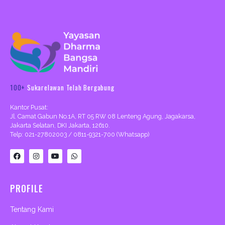
100+
Sukarelawan Telah Bergabung
Kantor Pusat:
Jl. Camat Gabun No.1A, RT 05 RW 08 Lenteng Agung, Jagakarsa,
Jakarta Selatan, DKI Jakarta, 12610.
Telp: 021-27802003 / 0811-9321-700 (Whatsapp)
F
I
Y
W
a
n
o
h
c
s
u
a
e
t
t
t
b
a
u
s
PROFILE
o
g
b
a
o
r
e
p
k
a
p
m
Tentang Kami