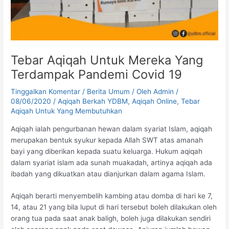
Tebar Aqiqah Untuk Mereka Yang
Terdampak Pandemi Covid 19
Tinggalkan Komentar
/
Berita Umum
/ Oleh
Admin
/
08/06/2020
/
Aqiqah Berkah YDBM
,
Aqiqah Online
,
Tebar
Aqiqah Untuk Yang Membutuhkan
Aqiqah ialah pengurbanan hewan dalam syariat Islam, aqiqah
merupakan bentuk syukur kepada Allah SWT atas amanah
bayi yang diberikan kepada suatu keluarga. Hukum aqiqah
dalam syariat islam ada sunah muakadah, artinya aqiqah ada
ibadah yang dikuatkan atau dianjurkan dalam agama Islam.
Aqiqah berarti menyembelih kambing atau domba di hari ke 7,
14, atau 21 yang bila luput di hari tersebut boleh dilakukan oleh
orang tua pada saat anak baligh, boleh juga dilakukan sendiri