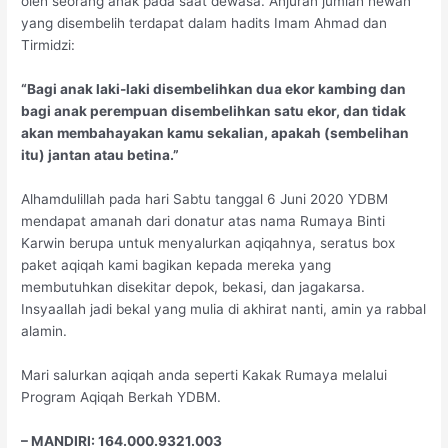
oleh seorang anak pada saat dewasa. Anjuran jumlah hewan
yang disembelih terdapat dalam hadits Imam Ahmad dan
Tirmidzi:
“Bagi anak laki-laki disembelihkan dua ekor kambing dan
bagi anak perempuan disembelihkan satu ekor, dan tidak
akan membahayakan kamu sekalian, apakah (sembelihan
itu) jantan atau betina.”
Alhamdulillah pada hari Sabtu tanggal 6 Juni 2020 YDBM
mendapat amanah dari donatur atas nama Rumaya Binti
Karwin berupa untuk menyalurkan aqiqahnya, seratus box
paket aqiqah kami bagikan kepada mereka yang
membutuhkan disekitar depok, bekasi, dan jagakarsa.
Insyaallah jadi bekal yang mulia di akhirat nanti, amin ya rabbal
alamin.
Mari salurkan aqiqah anda seperti Kakak Rumaya melalui
Program Aqiqah Berkah YDBM.
– MANDIRI: 164.000.9321.003