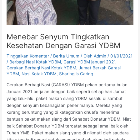
Menebar Senyum Tingkatkan
Kesehatan Dengan Garasi YDBM
Tinggalkan Komentar
/
Berita Umum
/ Oleh
Admin
/
01/01/2021
/
Berbagi Nasi Kotak YDBM
,
Garasi YDBM januari 2021
,
Gerakan Berbagi Nasi Kotak YDBM
,
Jumat Berkah Garasi
YDBM
,
Nasi Kotak YDBM
,
Sharing is Caring
Gerakan Berbagi Nasi (GARASI) YDBM pekan pertama bulan
Januari 2021 berjalan dengan baik seperti setiap hari Jumat
yang lalu-lalu, paket makan siang YDBM sesalu di sambut
dengan senyum kebahagiaan penerimanya. Mereka yang
kurang beruntung yang di kategorikan dhuafa menerima
bantuan paket makan siang dari Sahabat Donatur YDBM. Niat
baik Sahabat Donatur YDBM tercatat sebagai amal baik oleh
Tuhan YME, Paket makan siang yang di nikmati oleh saudara
kita akan jadi energi untuk mencari nafkah akan jadi pahala