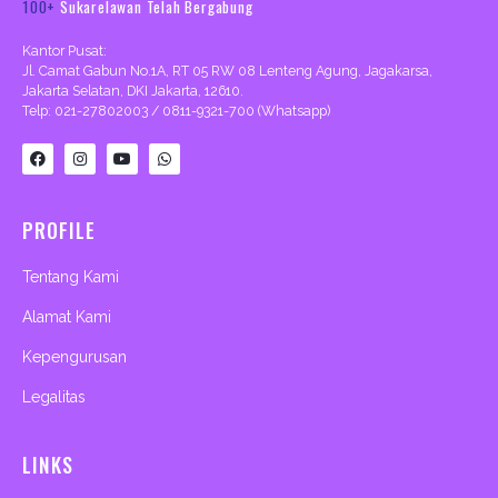
100+
Sukarelawan Telah Bergabung
Kantor Pusat:
Jl. Camat Gabun No.1A, RT 05 RW 08 Lenteng Agung, Jagakarsa,
Jakarta Selatan, DKI Jakarta, 12610.
Telp: 021-27802003 / 0811-9321-700 (Whatsapp)
F
I
Y
W
a
n
o
h
c
s
u
a
e
t
t
t
b
a
u
s
PROFILE
o
g
b
a
o
r
e
p
k
a
p
m
Tentang Kami
Alamat Kami
Kepengurusan
Legalitas
LINKS