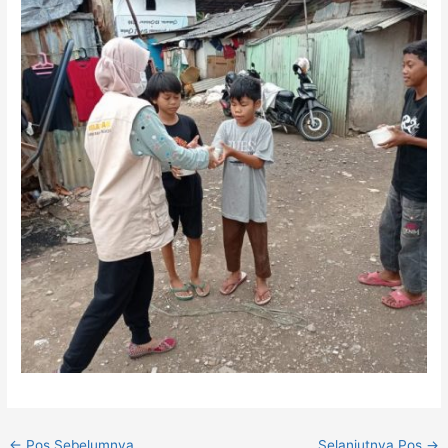
←
Pos Sebelumnya
Selanjutnya Pos
→