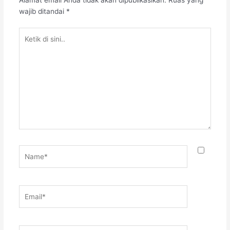
Alamat email Anda tidak akan dipublikasikan.
Ruas yang
wajib ditandai
*
Ketik
di
sini..
Name*
Email*